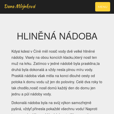
Dana Mlejnková
VYJÍŽDĚCÍ
MENU
NAVIGAC
HLINĚNÁ NÁDOBA
Kdysi kdesi v Číně měl nosič vody dvě velké hliněné
nádoby. Visely na obou koncích klacku,který nosil ten
muž na krku. Zatímco v jedné nádobě byla prasklina,ta
druhá byla dokonalá a vždy nesla plnou míru vody.
Prasklá nádoba však měla na konci dlouhé cesty od
potoka k domu vodu už jen do poloviny. Celé dva roky to
tak chodilo,nosič nosil domů každý den do domu jen
jednu a půl nádoby vody.
Dokonalá nádoba byla na svůj výkon samozřejmě
pyšná, vždyť přinesla pokaždé všechnu vodu! Naproti