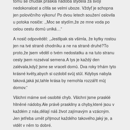
tomu se chudák prasklá nádoba styděla za svoji
nedokonalost a cítila se velmi uboze. Vždyť je schopna
jen polovičního výkonu! Po dvou letech soužení oslovila
u potoka nosiče: ,,Moc se stydím,že ze mne voda po
celou cestu domů uniká…”
A nosič odpověděl: ,,Jestlipak sis všimla, že kytky rostou
jen na tvé straně chodníku a ne na straně druhé?To
proto,že jsem věděl o tvém nedostatku a na tuto stranu
cesty jsem rozséval semena.A tys je každý den
zalévala,když jsme se vraceli domů. Dva roky trhám tyto
krásné květy,abych si ozdobil svůj stůl. Kdybys nabyla
taková,jaká jsi,tahle krása by nemohla rozzářit můj
domov.”
Všichni máme své osobité chyb. Všichni jsme prasklé
hliněné nádoby.Ale právě praskliny a chyby,které jsou v
každém z nás,dělají náš život zajímavým a vzácným.
Jen jetřeba umět přijmout každého takového,jaký je, a
vidět v něm to dobré.