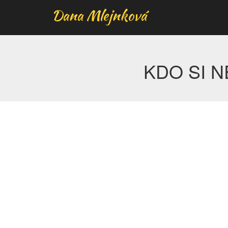
Dana Mlejnková
KDO SI N