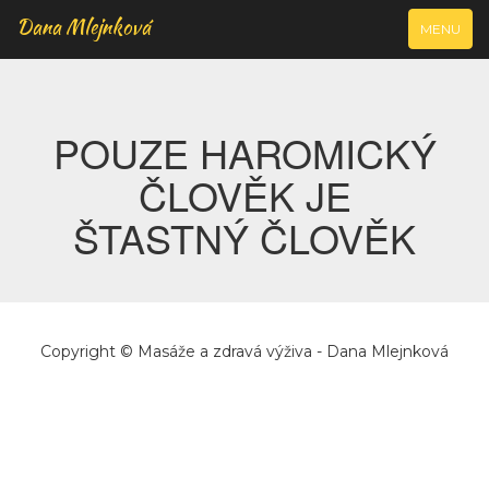
Dana Mlejnková
VYJÍŽDĚCÍ
MENU
NAVIGAC
POUZE HAROMICKÝ
ČLOVĚK JE
ŠTASTNÝ ČLOVĚK
Copyright © Masáže a zdravá výživa - Dana Mlejnková