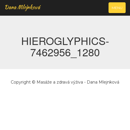
Dana Mlejnková
VYJÍŽDĚCÍ
MENU
NAVIGAC
HIEROGLYPHICS-
7462956_1280
Copyright © Masáže a zdravá výživa - Dana Mlejnková