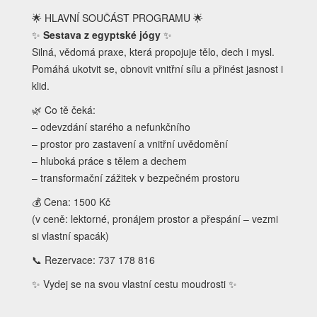
🌟 HLAVNÍ SOUČÁST PROGRAMU 🌟
✨
Sestava z egyptské jógy
✨
Silná, vědomá praxe, která propojuje tělo, dech i mysl.
Pomáhá ukotvit se, obnovit vnitřní sílu a přinést jasnost i
klid.
🌿 Co tě čeká:
– odevzdání starého a nefunkčního
– prostor pro zastavení a vnitřní uvědomění
– hluboká práce s tělem a dechem
– transformační zážitek v bezpečném prostoru
💰 Cena: 1500 Kč
(v ceně: lektorné, pronájem prostor a přespání – vezmi
si vlastní spacák)
📞 Rezervace: 737 178 816
✨ Vydej se na svou vlastní cestu moudrosti ✨