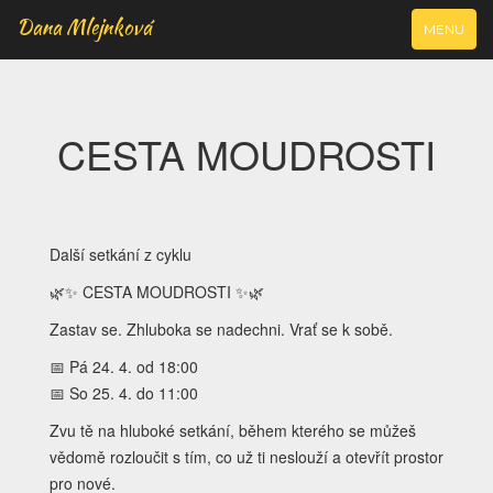
Dana Mlejnková
VYJÍŽDĚCÍ
MENU
NAVIGAC
CESTA MOUDROSTI
Další setkání z cyklu
🌿✨ CESTA MOUDROSTI ✨🌿
Zastav se. Zhluboka se nadechni. Vrať se k sobě.
📅 Pá 24. 4. od 18:00
📅 So 25. 4. do 11:00
Zvu tě na hluboké setkání, během kterého se můžeš
vědomě rozloučit s tím, co už ti neslouží a otevřít prostor
pro nové.