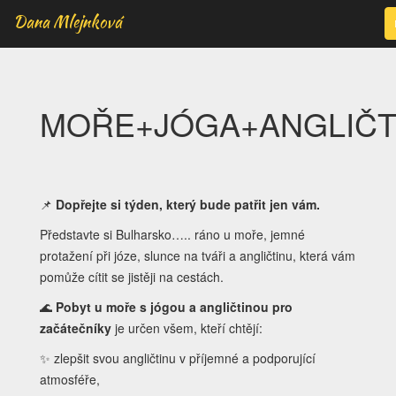
Dana Mlejnková
MOŘE+JÓGA+ANGLIČT
📌
Dopřejte si týden, který bude patřit jen vám.
Představte si Bulharsko….. ráno u moře, jemné
protažení při józe, slunce na tváři a angličtinu, která vám
pomůže cítit se jistěji na cestách.
🌊
Pobyt u moře s jógou a angličtinou pro
začátečníky
je určen všem, kteří chtějí:
✨ zlepšit svou angličtinu v příjemné a podporující
atmosféře,