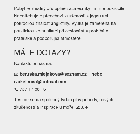
Pobyt je vhodný pro úplné začátečníky i mírně pokročilé.
Nepotřebujete předchozí zkušenosti s jógou ani
pokročilou znalost angličtiny. Výuka je zaměřena na
praktickou komunikaci při cestování a probíhá v
přátelské a podporující atmosféře
MÁTE DOTAZY?
Kontaktujte nás na:
📧
beruska.mlejnkova@seznam.cz nebo :
ivakelcova@hotmail.com
📞 737 17 88 16
Těšíme se na společný týden plný pohody, nových
zkušeností a inspirace u moře. 🌊🧘✈️