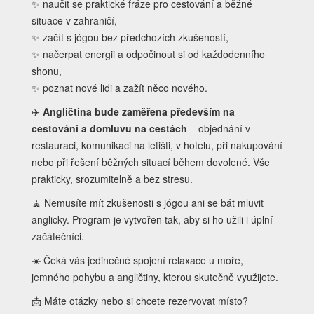
✨ naučit se praktické fráze pro cestování a běžné
situace v zahraničí,
✨ začít s jógou bez předchozích zkušeností,
✨ načerpat energii a odpočinout si od každodenního
shonu,
✨ poznat nové lidi a zažít něco nového.
✈️
Angličtina bude zaměřena především na
cestování a domluvu na cestách
– objednání v
restauraci, komunikaci na letišti, v hotelu, při nakupování
nebo při řešení běžných situací během dovolené. Vše
prakticky, srozumitelně a bez stresu.
🧘 Nemusíte mít zkušenosti s jógou ani se bát mluvit
anglicky. Program je vytvořen tak, aby si ho užili i úplní
začátečníci.
☀️ Čeká vás jedinečné spojení relaxace u moře,
jemného pohybu a angličtiny, kterou skutečně využijete.
📩 Máte otázky nebo si chcete rezervovat místo?