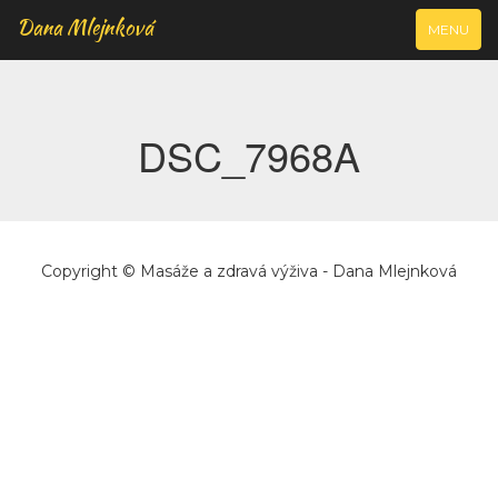
Dana Mlejnková
VYJÍŽDĚCÍ
MENU
NAVIGAC
DSC_7968A
Copyright © Masáže a zdravá výživa - Dana Mlejnková