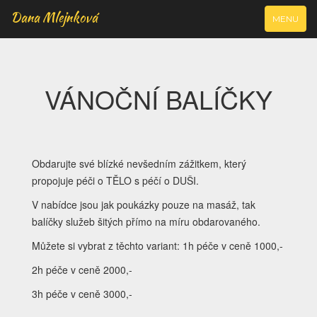
Dana Mlejnková
VYJÍŽDĚCÍ
MENU
NAVIGAC
VÁNOČNÍ BALÍČKY
Obdarujte své blízké nevšedním zážitkem, který
propojuje péči o TĚLO s péčí o DUŠI.
V nabídce jsou jak poukázky pouze na masáž, tak
balíčky služeb šitých přímo na míru obdarovaného.
Můžete si vybrat z těchto variant: 1h péče v ceně 1000,-
2h péče v ceně 2000,-
3h péče v ceně 3000,-