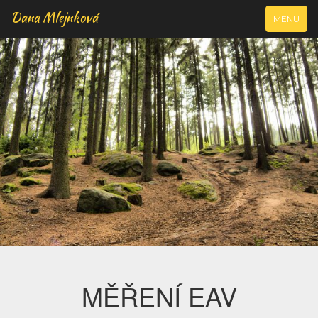
Dana Mlejnková
VYJÍŽDĚCÍ
MENU
NAVIGAC
MĚŘENÍ EAV