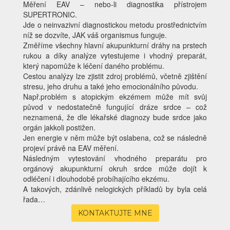
Měření EAV – nebo-li diagnostika přístrojem
SUPERTRONIC.
Jde o neinvazivní diagnostickou metodu prostřednictvím
níž se dozvíte, JAK váš organismus funguje.
Změříme všechny hlavní akupunkturní dráhy na prstech
rukou a díky analýze vytestujeme i vhodný preparát,
který napomůže k léčení daného problému.
Cestou analýzy lze zjistit zdroj problémů, včetně zjištění
stresu, jeho druhu a také jeho emocionálního původu.
Např.problém s atopickým ekzémem může mít svůj
původ v nedostatečně fungující dráze srdce – což
neznamená, že dle lékařské diagnozy bude srdce jako
orgán jakkoli postižen.
Jen energie v něm může být oslabena, což se následně
projeví právě na EAV měření.
Následným vytestování vhodného preparátu pro
orgánový akupunkturní okruh srdce může dojít k
odléčení i dlouhodobě probíhajícího ekzému.
A takových, zdánlivě nelogických příkladů by byla celá
řada…
KONTAKTUJTE MNE