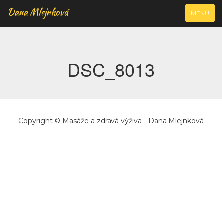
Dana Mlejnková
VYJÍŽDĚCÍ
MENU
NAVIGAC
DSC_8013
Copyright © Masáže a zdravá výživa - Dana Mlejnková