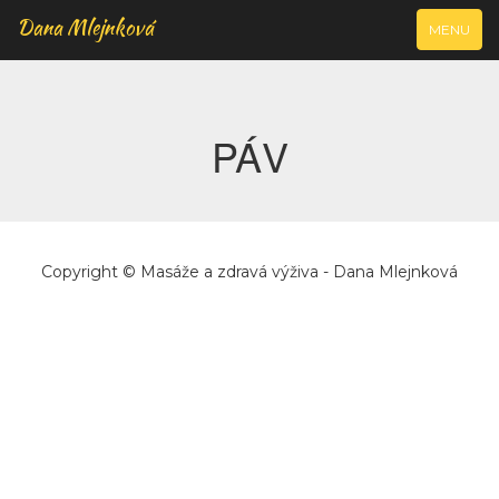
Dana Mlejnková
VYJÍŽDĚCÍ
MENU
NAVIGAC
PÁV
Copyright © Masáže a zdravá výživa - Dana Mlejnková